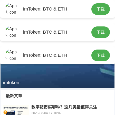
首
导航
imToken: BTC & ETH
下载
页
首
页
i
imToken: BTC & ETH
下载
m
i
t
m
i
imToken: BTC & ETH
下载
o
t
m
i
k
o
t
m
imtoken
e
k
o
t
最新文章
n
e
k
o
数字货币买哪种？这几类最值得关注
最
n
e
k
2026-08-04 17:10:07