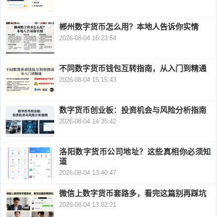
新
官
n
e
郴州数字货币怎么用？本地人告诉你实情
安
网
钱
n
2026-08-04 16:23:54
卓
下
包
下
不同数字货币钱包互转指南，从入门到精通
下
载
下
载
2026-08-04 15:15:43
载
载
数字货币创业板：投资机会与风险分析指南
2026-08-04 14:35:42
洛阳数字货币公司地址？这些真相你必须知
道
2026-08-04 13:40:47
微信上数字货币套路多，看完这篇别再踩坑
2026-08-04 13:02:21