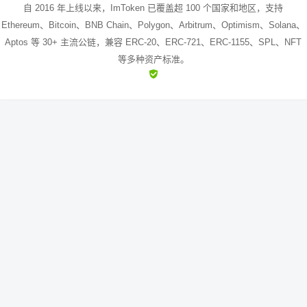
自 2016 年上线以来，ImToken 已覆盖超 100 个国家和地区，支持
新
官
n
e
Ethereum、Bitcoin、BNB Chain、Polygon、Arbitrum、Optimism、Solana、
Aptos 等 30+ 主流公链，兼容 ERC-20、ERC-721、ERC-1155、SPL、NFT
安
网
钱
n
等多种资产标准。
卓
下
包
下
下
载
下
载
载
载