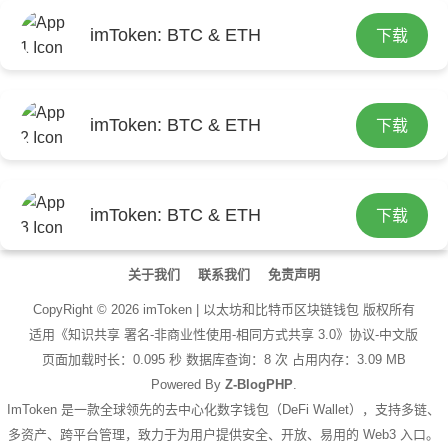
首
导航
imToken: BTC & ETH
下载
页
首
数字货币可以套用吗
页
i
imToken: BTC & ETH
下载
数字货币套利靠谱吗？别被“搬砖”神话骗了
2026-08-03 21:58:18
m
i
t
m
i
imToken: BTC & ETH
下载
o
文
t
m
i
章
关于我们
联系我们
免责声明
k
o
t
m
导
CopyRight ©
2026
imToken | 以太坊和比特币区块链钱包
版权所有
航
适用《知识共享 署名-非商业性使用-相同方式共享 3.0》协议-中文版
e
k
o
t
页面加载时长：0.095 秒 数据库查询：8 次 占用内存：3.09 MB
n
e
Powered By
Z-BlogPHP
.
k
o
ImToken 是一款全球领先的去中心化数字钱包（DeFi Wallet），支持多链、
最
n
e
k
多资产、跨平台管理，致力于为用户提供安全、开放、易用的 Web3 入口。